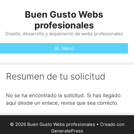
Ranking
Saltar
ganancias
al
Buen Gusto Webs
poker.
contenido
profesionales
Ruleta
Diseño, desarrollo y alojamiento de webs profesionales
Multiplicadora
2026
Menú
La
Mejor
Opción
:
Resumen de tu solicitud
Esta
es
una
No se ha encontrado la solicitud. Si has llegado
tragamonedas
aquí desde un enlace, revisa que sea correcto.
de
baja
varianza,
© 2026 Buen Gusto Webs profesionales
• Creado con
así
GeneratePress